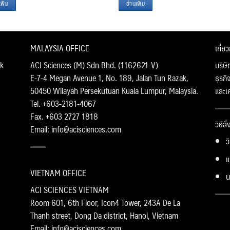
พิ่ม
อ่านเพิ่ม
MALAYSIA OFFICE
เกี่ย
k
ACI Sciences (M) Sdn Bhd. (1162621-V)
บริษั
E-7-4 Megan Avenue 1, No. 189, Jalan Tun Razak,
ธุรกิ
50450 Wilayah Persekutuan Kuala Lumpur, Malaysia.
และเ
Tel. +603-2181-4067
Fax. +603 2727 1818
วิธีสั
Email: info@acisciences.com
ว
แ
VIETNAM OFFICE
น
ACI SCIENCES VIETNAM
Room 601, 6th Floor, Icon4 Tower, 243A De La
Thanh street, Dong Da district, Hanoi, Vietnam
Email: info@acisciences.com