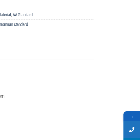
aterial
,
AA Standard
hromium standard
tem
→