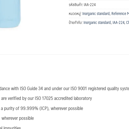
รหัสสินค้า:
IAA-224
หมวดหมู่:
Inorganic standard
,
Reference M
ป้ายกำกับ:
Inorganic standard
,
IAA-224
,
C
dance with ISO Guide 34 and under our ISO 9001 registered quality sys
 are verified by our ISO 17025 accredited laboratory
e a purity of 99.999% (ICP), wherever possible
, wherever possible
l impurities