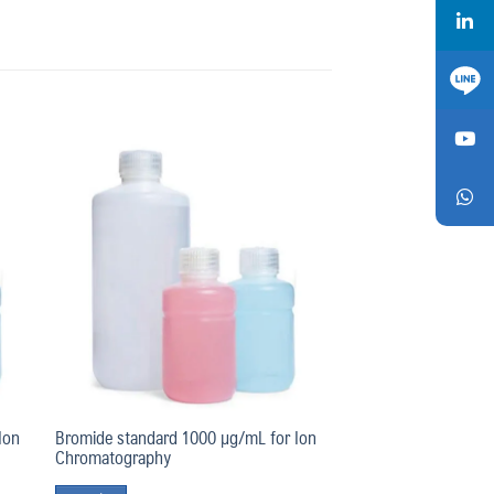
Add
Add
o
to
list
wishlist
Ion
Bromide standard 1000 µg/mL for Ion
Chromatography