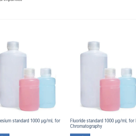
Add
to
t
wishlist
wish
esium standard 1000 µg/mL for
Fluoride standard 1000 µg/mL for 
Chromatography