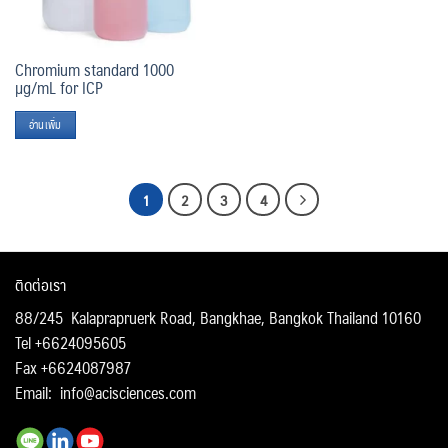
Chromium standard 1000
µg/mL for ICP
อ่านเพิ่ม
1
2
3
4
ติดต่อเรา
88/245 Kalaprapruerk Road, Bangkhae, Bangkok Thailand 10160
Tel +6624095605
Fax +6624087987
Email:
info@acisciences.com