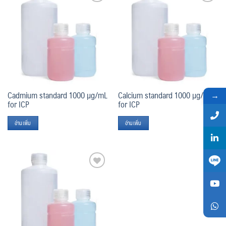
Add
Add
to
to
wishlist
wishlist
Cadmium standard 1000 µg/mL
Calcium standard 1000 µg/mL
→
for ICP
for ICP
อ่านเพิ่ม
อ่านเพิ่ม
Add
to
wishlist