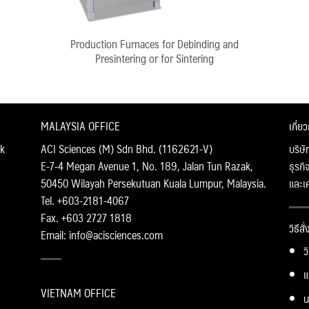
Production Furnaces for Debinding and
Presintering or for Sintering
MALAYSIA OFFICE
เกี่ย
k
ACI Sciences (M) Sdn Bhd. (1162621-V)
บริษั
E-7-4 Megan Avenue 1, No. 189, Jalan Tun Razak,
ธุรกิ
50450 Wilayah Persekutuan Kuala Lumpur, Malaysia.
และเ
Tel. +603-2181-4067
Fax. +603 2727 1818
วิธีสั
Email: info@acisciences.com
ว
แ
VIETNAM OFFICE
น