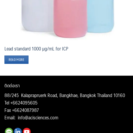
Lead standard 1000 µg/mL for ICP
READ MORE
ติดต่อเรา
88/245 Kalaprapruerk Road, Bangkhae, Bangkok Thailand 10160
Tel +6624095605
Fax +6624087987
Email:
info@acisciences.com