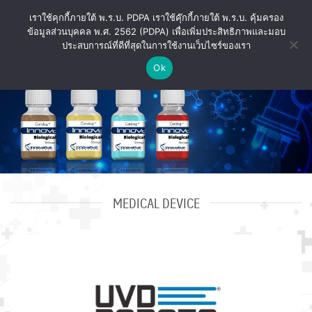
ข้าม
เราใช้คุกกี้ภายใต้ พ.ร.บ. PDPA เราใช้คุ๊กกี้ภายใต้ พ.ร.บ. คุ้มครอง
ไป
ข้อมูลส่วนบุคคล พ.ศ. 2562 (PDPA) เพื่อเพิ่มประสิทธิภาพและมอบ
ยัง
ประสบการณ์ที่ดีที่สุดในการใช้งานเว็บไซร์ของเรา
เนื้อหา
Ok
MEDICAL DEVICE