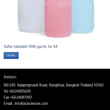
Sulfur standard 1000 µg/mL for AA
อ่านเพิ่ม
ติดต่อเรา
88/245 Kalaprapruerk Road, Bangkhae, Bangkok Thailand 10160
Tel +6624095605
Fax +6624087987
Email:
info@acisciences.com