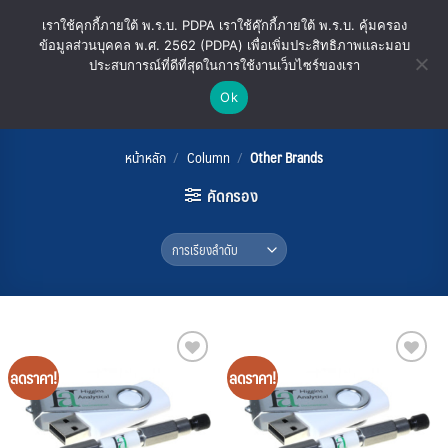
ข้าม
เราใช้คุกกี้ภายใต้ พ.ร.บ. PDPA เราใช้คุ๊กกี้ภายใต้ พ.ร.บ. คุ้มครอง
ไป
ข้อมูลส่วนบุคคล พ.ศ. 2562 (PDPA) เพื่อเพิ่มประสิทธิภาพและมอบ
ยัง
ประสบการณ์ที่ดีที่สุดในการใช้งานเว็บไซร์ของเรา
เนื้อหา
Ok
Other Brands
หน้าหลัก
/
Column
/
Other Brands
คัดกรอง
ลดราคา!
ลดราคา!
Add
Add
to
to
wishlist
wishlist