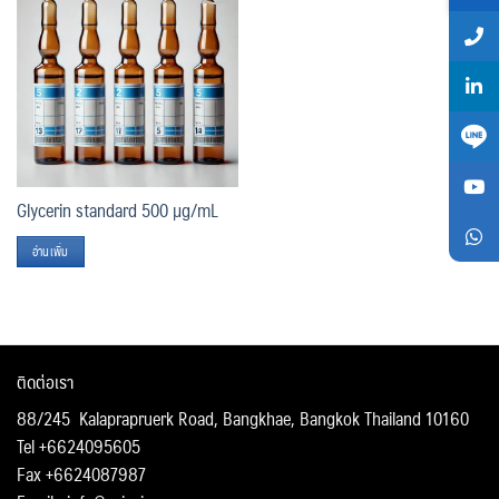
Add
to
wishlist
Glycerin standard 500 µg/mL
อ่านเพิ่ม
ติดต่อเรา
88/245 Kalaprapruerk Road, Bangkhae, Bangkok Thailand 10160
Tel +6624095605
Fax +6624087987