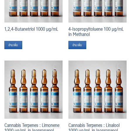
1,2,4-Butanetriol 1000 µg/mL
4-Isopropyltoluene 100 µg/mL
in Methanol
อ่านเพิ่ม
อ่านเพิ่ม
Add
Add
to
to
wishlist
wishlist
Cannabis Terpenes : Limonene
Cannabis Terpenes : Linalool
1000 µg/mL in Isopropanol
1000 µg/mL in Isopropanol