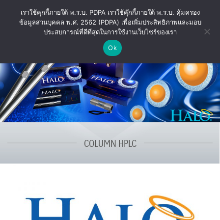
ข้าม
เราใช้คุกกี้ภายใต้ พ.ร.บ. PDPA เราใช้คุ๊กกี้ภายใต้ พ.ร.บ. คุ้มครอง
ไป
ข้อมูลส่วนบุคคล พ.ศ. 2562 (PDPA) เพื่อเพิ่มประสิทธิภาพและมอบ
ยัง
ประสบการณ์ที่ดีที่สุดในการใช้งานเว็บไซร์ของเรา
เนื้อหา
Ok
COLUMN HPLC