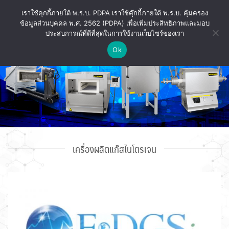
ข้าม
เราใช้คุกกี้ภายใต้ พ.ร.บ. PDPA เราใช้คุ๊กกี้ภายใต้ พ.ร.บ. คุ้มครอง
ไป
ข้อมูลส่วนบุคคล พ.ศ. 2562 (PDPA) เพื่อเพิ่มประสิทธิภาพและมอบ
ยัง
ประสบการณ์ที่ดีที่สุดในการใช้งานเว็บไซร์ของเรา
เนื้อหา
Ok
เครื่องผลิตแก๊สไนโตรเจน