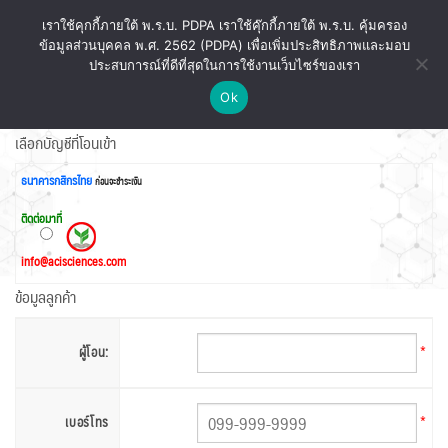
ข้าม
เราใช้คุกกี้ภายใต้ พ.ร.บ. PDPA เราใช้คุ๊กกี้ภายใต้ พ.ร.บ. คุ้มครอง
ไป
ข้อมูลส่วนบุคคล พ.ศ. 2562 (PDPA) เพื่อเพิ่มประสิทธิภาพและมอบ
ยัง
ประสบการณ์ที่ดีที่สุดในการใช้งานเว็บไซร์ของเรา
เนื้อหา
Ok
เลือกบัญชีที่โอนเข้า
ธนาคารกสิกรไทย
ก่อนจะชำระเงิน
ติดต่อมาที่
info@acisciences.com
ข้อมูลลูกค้า
*
ผู้โอน:
*
เบอร์โทร