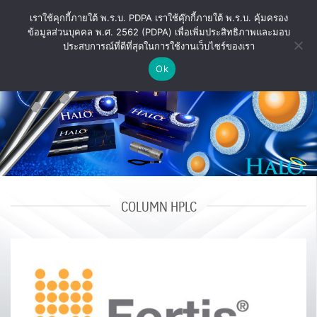
ข้าม
เราใช้คุกกี้ภายใต้ พ.ร.บ. PDPA เราใช้คุ๊กกี้ภายใต้ พ.ร.บ. คุ้มครอง
ไป
ข้อมูลส่วนบุคคล พ.ศ. 2562 (PDPA) เพื่อเพิ่มประสิทธิภาพและมอบ
ยัง
ประสบการณ์ที่ดีที่สุดในการใช้งานเว็บไซร์ของเรา
เนื้อหา
Ok
COLUMN HPLC