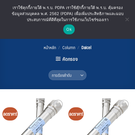
ข้าม
เราใช้คุกกี้ภายใต้ พ.ร.บ. PDPA เราใช้คุ๊กกี้ภายใต้ พ.ร.บ. คุ้มครอง
ไป
ข้อมูลส่วนบุคคล พ.ศ. 2562 (PDPA) เพื่อเพิ่มประสิทธิภาพและมอบ
ยัง
ประสบการณ์ที่ดีที่สุดในการใช้งานเว็บไซร์ของเรา
เนื้อหา
Ok
Daicel
หน้าหลัก
/
Column
/
Daicel
คัดกรอง
ลดราคา!
ลดราคา!
Add
Add
to
to
wishlist
wishlist