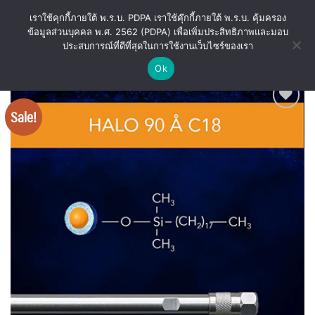
Skip
เราใช้คุกกี้ภายใต้ พ.ร.บ. PDPA เราใช้คุ๊กกี้ภายใต้ พ.ร.บ. คุ้มครอง
to
ข้อมูลส่วนบุคคล พ.ศ. 2562 (PDPA) เพื่อเพิ่มประสิทธิภาพและมอบ
content
ประสบการณ์ที่ดีที่สุดในการใช้งานเว็บไซร์ของเรา
Ok
Sale!
Add
to
wishlist