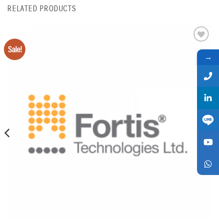
RELATED PRODUCTS
Sale!
Add
to
→
wishlist