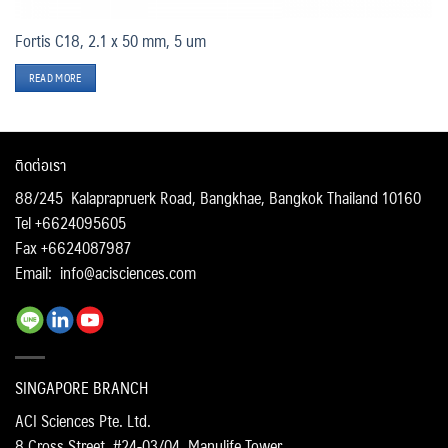
Fortis C18, 2.1 x 50 mm, 5 um
READ MORE
ติดต่อเรา
88/245 Kalaprapruerk Road, Bangkhae, Bangkok Thailand 10160
Tel +6624095605
Fax +6624087987
Email:
info@acisciences.com
SINGAPORE BRANCH
ACI Sciences Pte. Ltd.
8 Cross Street, #24-03/04, Manulife Tower