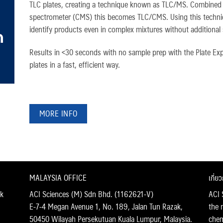
TLC plates, creating a technique known as TLC/MS. Combined
spectrometer (CMS) this becomes TLC/CMS. Using this techniq
identify products even in complex mixtures without additional
Results in <30 seconds with no sample prep with the Plate Exp
plates in a fast, efficient way.
MORE INFO
MALAYSIA OFFICE
เกี่ย
k
ACI Sciences (M) Sdn Bhd. (1162621-V)
ACI 
E-7-4 Megan Avenue 1, No. 189, Jalan Tun Razak,
the 
50450 Wilayah Persekutuan Kuala Lumpur, Malaysia.
chemi