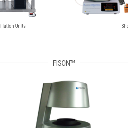
llation Units
Sho
FISON™