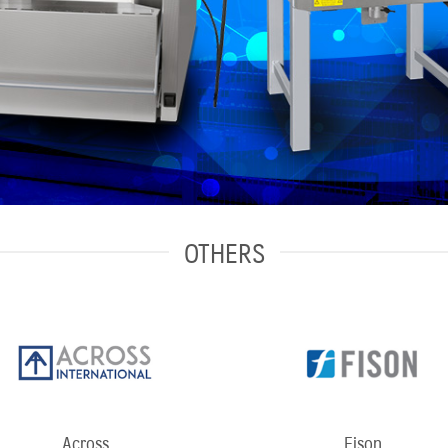
OTHERS
Across
Fison