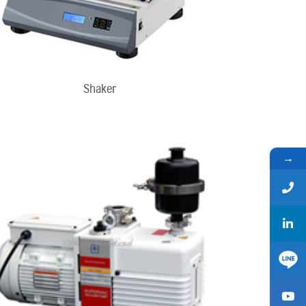
Shaker
→