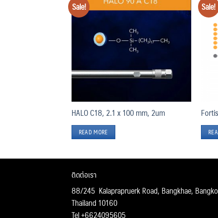
Sale!
Sale!
Add
Add
to
to
wishlist
wishlist
50 mm, 2um
HALO C18, 2.1 x 100 mm, 2um
Forti
READ MORE
REA
ติดต่อเรา
88/245 Kalaprapruerk Road, Bangkhae, Bangko
Thailand 10160
Tel +6624095605