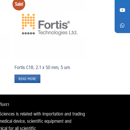
Sale!
Add
Add
o
to
list
wishlist
Fortis C18, 2.1 x 50 mm, 5 um
READ MORE
วกับเรา
Sciences is related with importation and trading
medical device, scientific equipment and
cal for all scientific