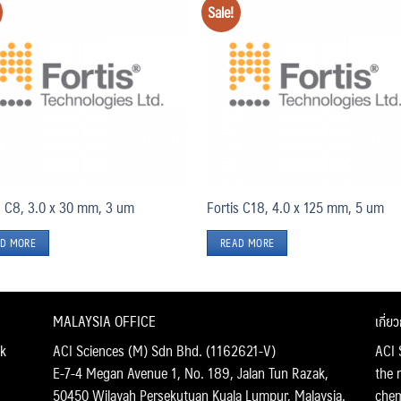
Sale!
Add
to
t
wishlist
wish
s C8, 3.0 x 30 mm, 3 um
Fortis C18, 4.0 x 125 mm, 5 um
D MORE
READ MORE
MALAYSIA OFFICE
เกี่ย
k
ACI Sciences (M) Sdn Bhd. (1162621-V)
ACI 
E-7-4 Megan Avenue 1, No. 189, Jalan Tun Razak,
the 
50450 Wilayah Persekutuan Kuala Lumpur, Malaysia.
chemi