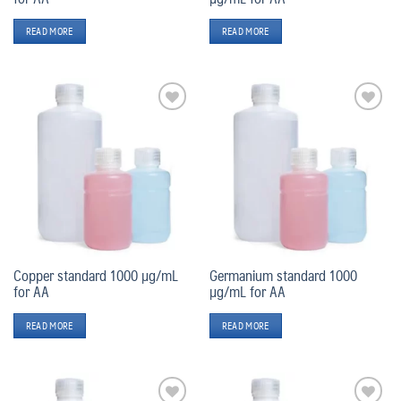
READ MORE
READ MORE
Add
Add
to
to
wishlist
wishlist
Copper standard 1000 µg/mL
Germanium standard 1000
for AA
µg/mL for AA
READ MORE
READ MORE