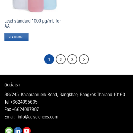
Lead standard 1000 µg/mL for
AA
READ MORE
1
2
3
ติดต่อเรา
88/245 Kalaprapruerk Road, Bangkhae, Bangkok Thailand 10160
Tel +6624095605
Fax +6624087987
Email:
info@acisciences.com