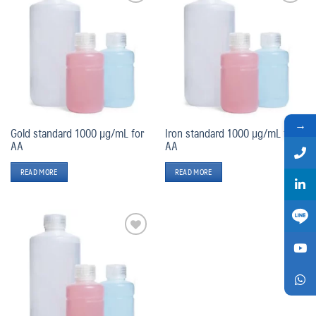
Add
Add
to
to
wishlist
wishlist
→
Gold standard 1000 µg/mL for
Iron standard 1000 µg/mL for
AA
AA
READ MORE
READ MORE
Add
to
wishlist