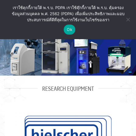
Skip
เราใช้คุกกี้ภายใต้ พ.ร.บ. PDPA เราใช้คุ๊กกี้ภายใต้ พ.ร.บ. คุ้มครอง
to
ข้อมูลส่วนบุคคล พ.ศ. 2562 (PDPA) เพื่อเพิ่มประสิทธิภาพและมอบ
content
ประสบการณ์ที่ดีที่สุดในการใช้งานเว็บไซร์ของเรา
Ok
RESEARCH EQUIPMENT