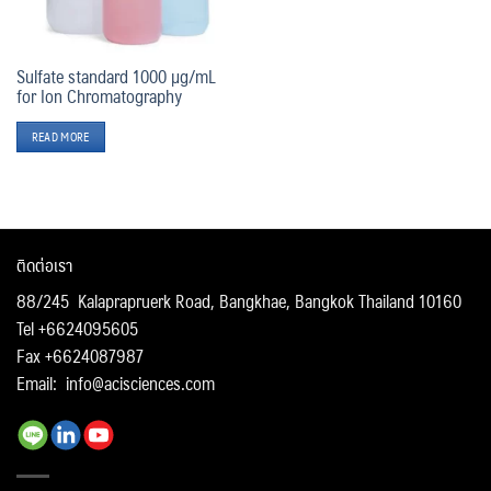
Sulfate standard 1000 µg/mL
for Ion Chromatography
READ MORE
ติดต่อเรา
88/245 Kalaprapruerk Road, Bangkhae, Bangkok Thailand 10160
Tel +6624095605
Fax +6624087987
Email:
info@acisciences.com