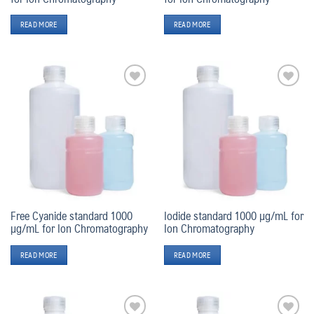
READ MORE
READ MORE
Add
Add
to
to
wishlist
wishlist
Free Cyanide standard 1000
Iodide standard 1000 µg/mL for
µg/mL for Ion Chromatography
Ion Chromatography
READ MORE
READ MORE