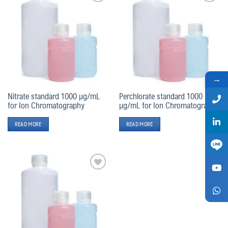
Add
Add
to
to
wishlist
wishlist
→
Nitrate standard 1000 µg/mL
Perchlorate standard 1000
for Ion Chromatography
µg/mL for Ion Chromatography
READ MORE
READ MORE
Add
to
wishlist