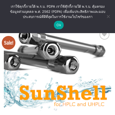
Skip
เราใช้คุกกี้ภายใต้ พ.ร.บ. PDPA เราใช้คุ๊กกี้ภายใต้ พ.ร.บ. คุ้มครอง
to
ข้อมูลส่วนบุคคล พ.ศ. 2562 (PDPA) เพื่อเพิ่มประสิทธิภาพและมอบ
content
ประสบการณ์ที่ดีที่สุดในการใช้งานเว็บไซร์ของเรา
Ok
Sale!
Add
to
wishlist