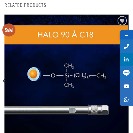
RELATED PRODUCTS
Sale!
Add
to
→
wishlist