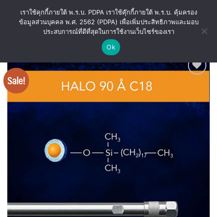
Skip
เราใช้คุกกี้ภายใต้ พ.ร.บ. PDPA เราใช้คุ๊กกี้ภายใต้ พ.ร.บ. คุ้มครอง
to
ข้อมูลส่วนบุคคล พ.ศ. 2562 (PDPA) เพื่อเพิ่มประสิทธิภาพและมอบ
content
ประสบการณ์ที่ดีที่สุดในการใช้งานเว็บไซร์ของเรา
Ok
Sale!
Add
to
wishlist