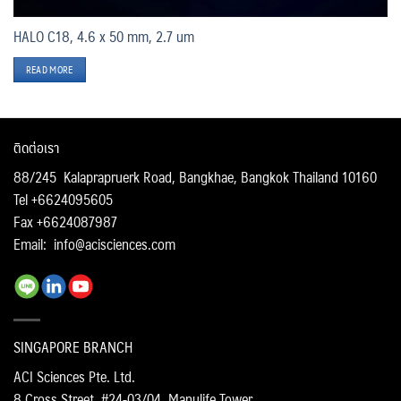
HALO C18, 4.6 x 50 mm, 2.7 um
READ MORE
ติดต่อเรา
88/245 Kalaprapruerk Road, Bangkhae, Bangkok Thailand 10160
Tel +6624095605
Fax +6624087987
Email:
info@acisciences.com
SINGAPORE BRANCH
ACI Sciences Pte. Ltd.
8 Cross Street, #24-03/04, Manulife Tower