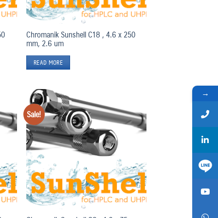
50
Chromanik Sunshell C18 , 4.6 x 250
mm, 2.6 um
READ MORE
→
Sale!
Add
Add
to
to
hlist
wishlist