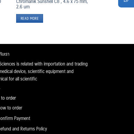
0
Chromanik Sunshell C8 , 4.6 x 75 mm,
2.6 um
READ MORE
วกับเรา
Sciences is related with importation and trading
medical device, scientific equipment and
cal for all scientific
to order
ow to order
onfirm Payment
efund and Returns Policy