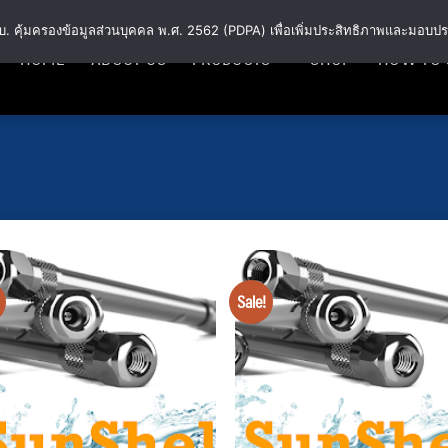
พ.ร.บ. คุ้มครองข้อมูลส่วนบุคคล พ.ศ. 2562 (PDPA) เพื่อเพิ่มประสิทธิภาพและมอบปร
HOME
ABOUT US
PRODUCTS
SHOP
HOW TO 
Sale!
Add
to
wishlist
wis