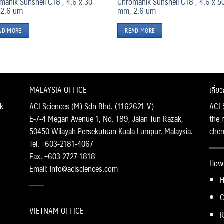
manik Sunshell C18 , 4.6 x 30
Chromanik Sunshell C18 , 4.6 x 5
2.6 um
mm, 2.6 um
AD MORE
READ MORE
MALAYSIA OFFICE
เกี่ย
k
ACI Sciences (M) Sdn Bhd. (1162621-V)
ACI 
E-7-4 Megan Avenue 1, No. 189, Jalan Tun Razak,
the 
50450 Wilayah Persekutuan Kuala Lumpur, Malaysia.
chemi
Tel. +603-2181-4067
Fax. +603 2727 1818
How 
Email: info@acisciences.com
H
C
VIETNAM OFFICE
R