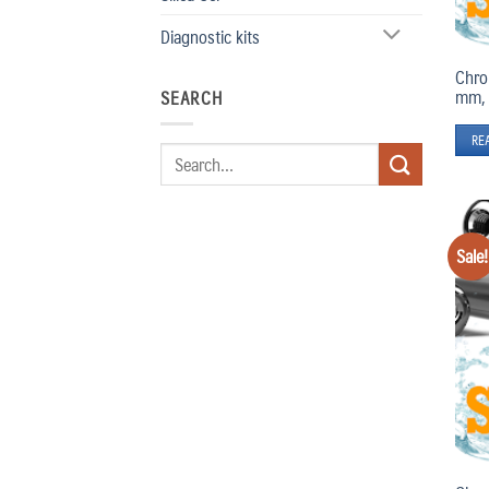
Diagnostic kits
Chro
mm, 
SEARCH
RE
Search
for:
Sale!