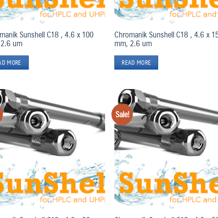
manik Sunshell C18 , 4.6 x 100
Chromanik Sunshell C18 , 4.6 x 1
2.6 um
mm, 2.6 um
AD MORE
READ MORE
Sale!
Add
to
wishlist
wis