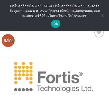
Skip
เราใช้คุกกี้ภายใต้ พ.ร.บ. PDPA เราใช้คุ๊กกี้ภายใต้ พ.ร.บ. คุ้มครอง
to
ข้อมูลส่วนบุคคล พ.ศ. 2562 (PDPA) เพื่อเพิ่มประสิทธิภาพและมอบ
content
ประสบการณ์ที่ดีที่สุดในการใช้งานเว็บไซร์ของเรา
Ok
Sale!
Add
to
wishlist