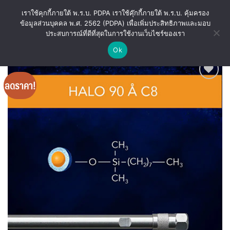
ข้าม
เราใช้คุกกี้ภายใต้ พ.ร.บ. PDPA เราใช้คุ๊กกี้ภายใต้ พ.ร.บ. คุ้มครอง
ไป
ข้อมูลส่วนบุคคล พ.ศ. 2562 (PDPA) เพื่อเพิ่มประสิทธิภาพและมอบ
ยัง
ประสบการณ์ที่ดีที่สุดในการใช้งานเว็บไซร์ของเรา
เนื้อหา
Ok
ลดราคา!
Add
to
wishlist