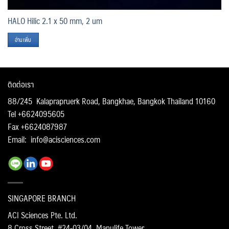
HALO Hilic 2.1 x 50 mm, 2 um
อ่านเพิ่ม
ติดต่อเรา
88/245 Kalaprapruerk Road, Bangkhae, Bangkok Thailand 10160
Tel +6624095605
Fax +6624087987
Email:
info@acisciences.com
SINGAPORE BRANCH
ACI Sciences Pte. Ltd.
8 Cross Street, #24-03/04, Manulife Tower