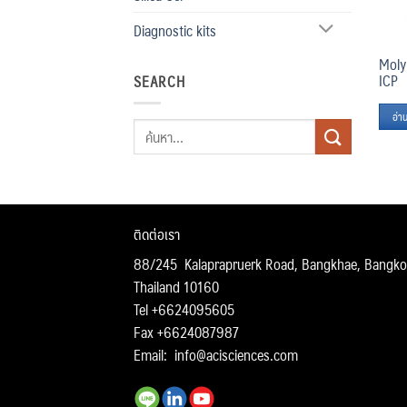
Diagnostic kits
Moly
ICP
SEARCH
อ่าน
ค้นหา:
ติดต่อเรา
88/245 Kalaprapruerk Road, Bangkhae, Bangko
Thailand 10160
Tel +6624095605
Fax +6624087987
Email:
info@acisciences.com