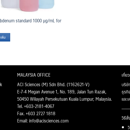
bdenum standard 1000 µg/mL for
เพิ่ม
MALAYSIA OFFICE
เกี่ย
k
ACI Sciences (M) Sdn Bhd. (1162621-V)
บริษั
E-7-4 Megan Avenue 1, No. 189, Jalan Tun Razak,
ธุรกิ
50450 Wilayah Persekutuan Kuala Lumpur, Malaysia.
และเ
Tel. +603-2181-4067
Fax. +603 2727 1818
วิธีสั
Email: info@acisciences.com
ว