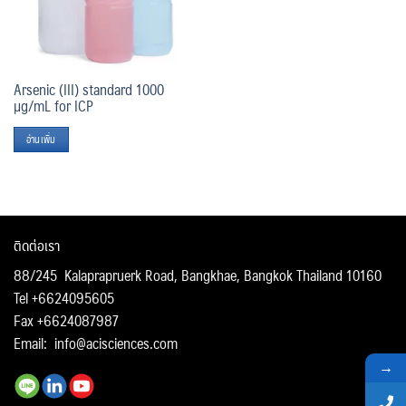
Arsenic (III) standard 1000
µg/mL for ICP
อ่านเพิ่ม
ติดต่อเรา
88/245 Kalaprapruerk Road, Bangkhae, Bangkok Thailand 10160
Tel +6624095605
Fax +6624087987
Email:
info@acisciences.com
→