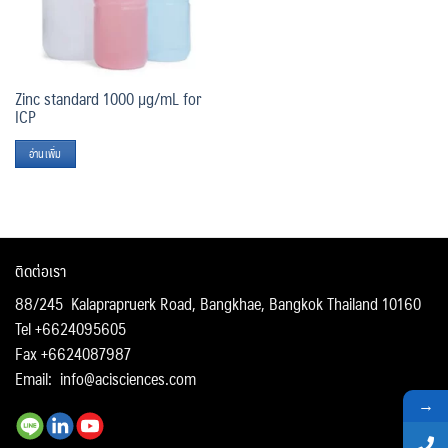
Zinc standard 1000 µg/mL for
ICP
อ่านเพิ่ม
ติดต่อเรา
88/245 Kalaprapruerk Road, Bangkhae, Bangkok Thailand 10160
Tel +6624095605
Fax +6624087987
Email:
info@acisciences.com
→