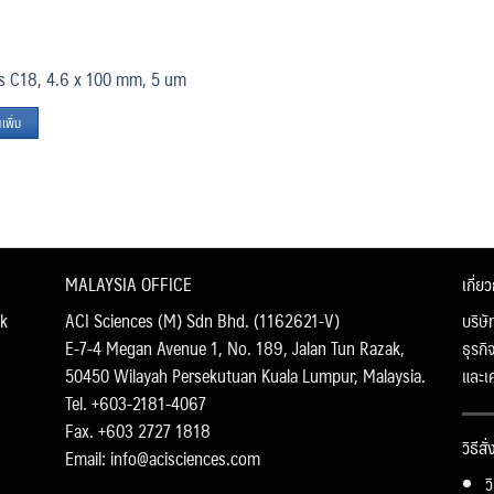
is C18, 4.6 x 100 mm, 5 um
เพิ่ม
MALAYSIA OFFICE
เกี่ย
k
ACI Sciences (M) Sdn Bhd. (1162621-V)
บริษั
E-7-4 Megan Avenue 1, No. 189, Jalan Tun Razak,
ธุรกิ
50450 Wilayah Persekutuan Kuala Lumpur, Malaysia.
และเ
Tel. +603-2181-4067
Fax. +603 2727 1818
วิธีสั
Email: info@acisciences.com
ว