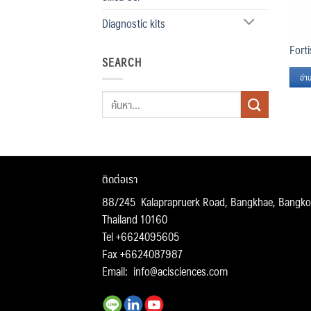
Diagnostic kits
Fort
SEARCH
อ่าน
ค้นหา:
ติดต่อเรา
88/245 Kalaprapruerk Road, Bangkhae, Bangko
Thailand 10160
Tel +6624095605
Fax +6624087987
Email:
info@acisciences.com