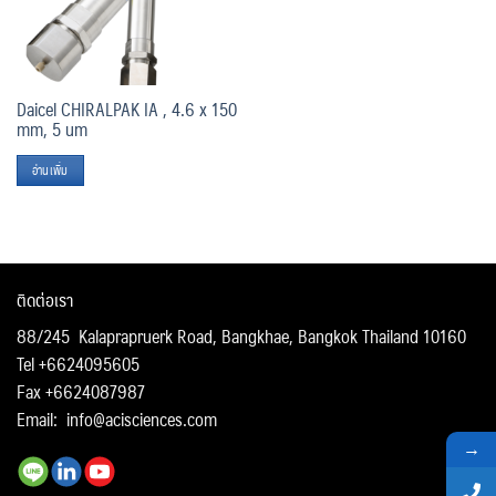
Daicel CHIRALPAK IA , 4.6 x 150
mm, 5 um
อ่านเพิ่ม
ติดต่อเรา
88/245 Kalaprapruerk Road, Bangkhae, Bangkok Thailand 10160
Tel +6624095605
Fax +6624087987
Email:
info@acisciences.com
→