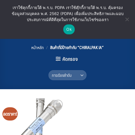
ข้าม
เราใช้คุกกี้ภายใต้ พ.ร.บ. PDPA เราใช้คุ๊กกี้ภายใต้ พ.ร.บ. คุ้มครอง
ไป
ข้อมูลส่วนบุคคล พ.ศ. 2562 (PDPA) เพื่อเพิ่มประสิทธิภาพและมอบ
ยัง
ประสบการณ์ที่ดีที่สุดในการใช้งานเว็บไซร์ของเรา
เนื้อหา
Ok
CHIRALPAK IA
หน้าหลัก
/
สินค้าที่มีป้ายกำกับ “CHIRALPAK IA”
คัดกรอง
ลดราคา!
Add
to
wishlist