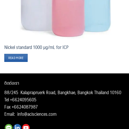
Nickel standard 1000 µg/mL for ICP
READ MORE
ติดต่อเรา
88/245 Kalaprapruerk Road, Bangkhae, Bangkok Thailand 10160
Tel +6624095605
Fax +6624087987
Email:
info@acisciences.com