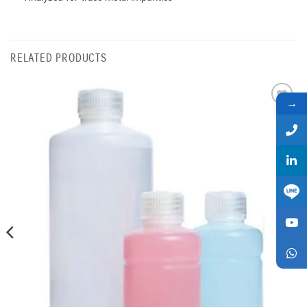
RELATED PRODUCTS
→
Add
to
wishlist