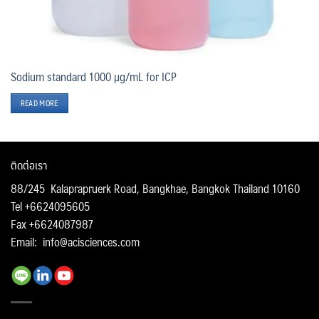
Sodium standard 1000 µg/mL for ICP
READ MORE
ติดต่อเรา
88/245 Kalaprapruerk Road, Bangkhae, Bangkok Thailand 10160
Tel +6624095605
Fax +6624087987
Email:
info@acisciences.com