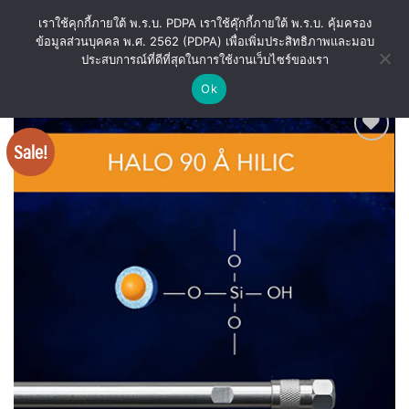
Skip
เราใช้คุกกี้ภายใต้ พ.ร.บ. PDPA เราใช้คุ๊กกี้ภายใต้ พ.ร.บ. คุ้มครอง
to
ข้อมูลส่วนบุคคล พ.ศ. 2562 (PDPA) เพื่อเพิ่มประสิทธิภาพและมอบ
content
ประสบการณ์ที่ดีที่สุดในการใช้งานเว็บไซร์ของเรา
Ok
Sale!
Add
to
wishlist