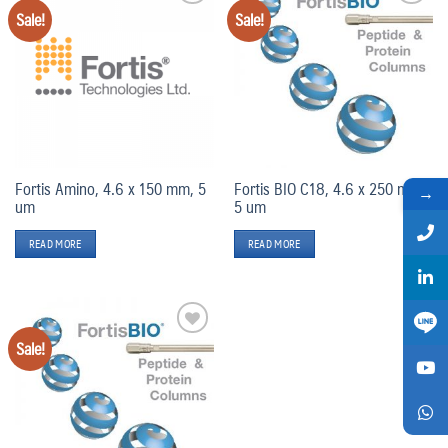
Sale!
Sale!
Add
Add
to
to
wishlist
wishlist
Fortis Amino, 4.6 x 150 mm, 5
Fortis BIO C18, 4.6 x 250 mm,
→
um
5 um
READ MORE
READ MORE
Sale!
Add
to
wishlist