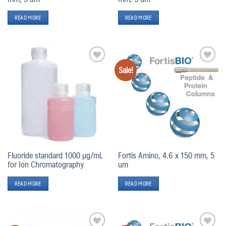
READ MORE
READ MORE
Sale!
Add
Add
to
to
wishlist
wishlist
Fluoride standard 1000 µg/mL
Fortis Amino, 4.6 x 150 mm, 5
for Ion Chromatography
um
READ MORE
READ MORE