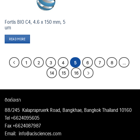
Fortis BIO C4, 4.6 x 150 mm, 5
um
READ MORE
1
2
3
4
5
6
7
8
…
14
15
16
ติดต่อเรา
88/245 Kalaprapruerk Road, Bangkhae, Bangkok Thailand 10160
Tel +6624095605
Fax +6624087987
Email:
info@acisciences.com