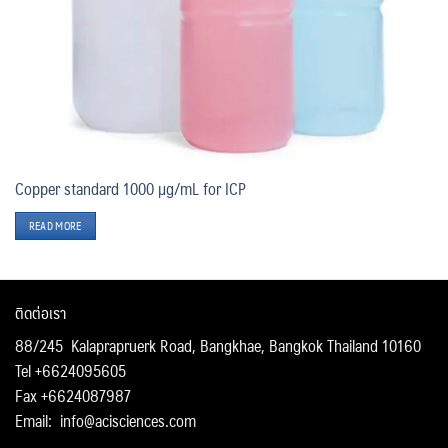
Copper standard 1000 µg/mL for ICP
READ MORE
ติดต่อเรา
88/245 Kalaprapruerk Road, Bangkhae, Bangkok Thailand 10160
Tel +6624095605
Fax +6624087987
Email:
info@acisciences.com