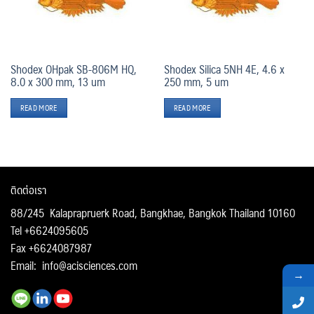
Shodex OHpak SB-806M HQ,
Shodex Silica 5NH 4E, 4.6 x
8.0 x 300 mm, 13 um
250 mm, 5 um
READ MORE
READ MORE
ติดต่อเรา
88/245 Kalaprapruerk Road, Bangkhae, Bangkok Thailand 10160
Tel +6624095605
Fax +6624087987
Email:
info@acisciences.com
→