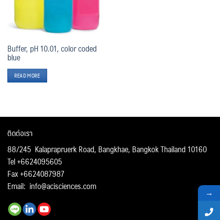
Buffer, pH 10.01, color coded
blue
READ MORE
ติดต่อเรา
88/245 Kalaprapruerk Road, Bangkhae, Bangkok Thailand 10160
Tel +6624095605
Fax +6624087987
Email:
info@acisciences.com
→