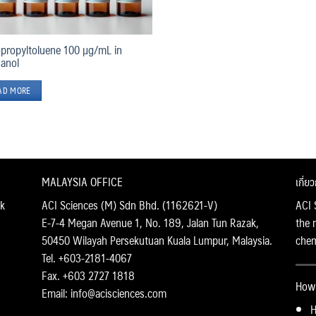
opropyltoluene 100 µg/mL in
anol
AD MORE
MALAYSIA OFFICE
เกี่ย
k
ACI Sciences (M) Sdn Bhd. (1162621-V)
ACI 
E-7-4 Megan Avenue 1, No. 189, Jalan Tun Razak,
the 
50450 Wilayah Persekutuan Kuala Lumpur, Malaysia.
chemi
Tel. +603-2181-4067
Fax. +603 2727 1818
How 
Email: info@acisciences.com
H