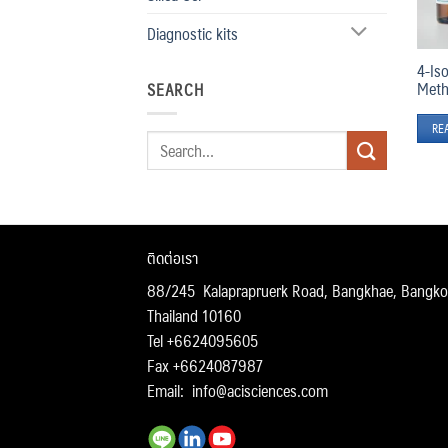
Diagnostic kits
4-Is
Meth
SEARCH
RE
Search
for:
ติดต่อเรา
88/245 Kalaprapruerk Road, Bangkhae, Bangko
Thailand 10160
Tel +6624095605
Fax +6624087987
Email:
info@acisciences.com