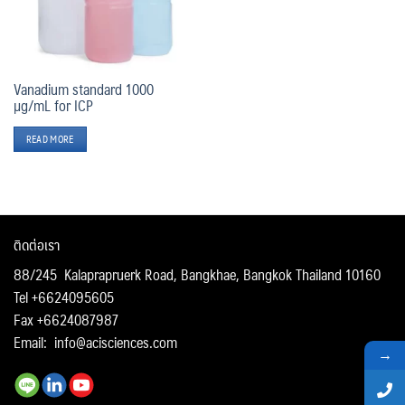
Vanadium standard 1000
µg/mL for ICP
READ MORE
ติดต่อเรา
88/245 Kalaprapruerk Road, Bangkhae, Bangkok Thailand 10160
Tel +6624095605
Fax +6624087987
Email:
info@acisciences.com
→