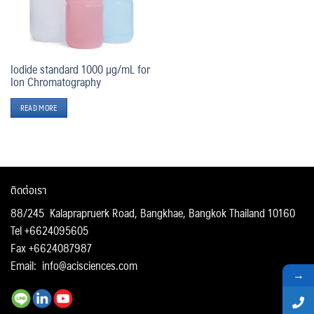
Iodide standard 1000 µg/mL for
Ion Chromatography
READ MORE
ติดต่อเรา
88/245 Kalaprapruerk Road, Bangkhae, Bangkok Thailand 10160
Tel +6624095605
Fax +6624087987
Email:
info@acisciences.com
→