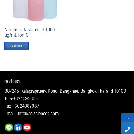
Nitrate as N standard 1000
µg/mL for IC
READ MORE
ติดต่อเรา
88/245 Kalaprapruerk Road, Bangkhae, Bangkok Thailand 10160
Tel +6624095605
Fax +6624087987
Email:
info@acisciences.com
→