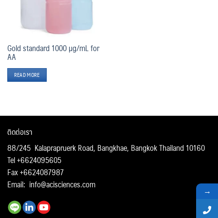
Gold standard 1000 µg/mL for
AA
READ MORE
ติดต่อเรา
88/245 Kalaprapruerk Road, Bangkhae, Bangkok Thailand 10160
Tel +6624095605
Fax +6624087987
Email:
info@acisciences.com
→