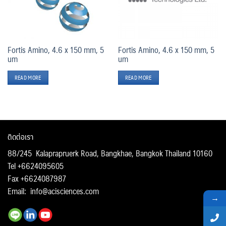
Fortis Amino, 4.6 x 150 mm, 5
Fortis Amino, 4.6 x 150 mm, 5
um
um
READ MORE
READ MORE
ติดต่อเรา
88/245 Kalaprapruerk Road, Bangkhae, Bangkok Thailand 10160
Tel +6624095605
Fax +6624087987
Email:
info@acisciences.com
→