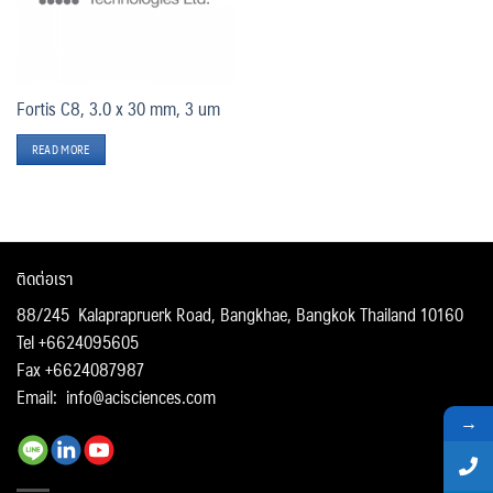
Fortis C8, 3.0 x 30 mm, 3 um
READ MORE
ติดต่อเรา
88/245 Kalaprapruerk Road, Bangkhae, Bangkok Thailand 10160
Tel +6624095605
Fax +6624087987
Email:
info@acisciences.com
→