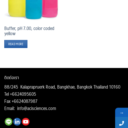
Buffer, pH 7.00, color coded
yellow
READ MORE
ติดต่อเรา
88/245 Kalaprapruerk Road, Bangkhae, Bangkok Thailand 10160
Tel +6624095605
Fax +6624087987
Email:
info@acisciences.com
→