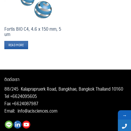
Fortis BIO C4, 4.6 x 150 mm, 5
um
READ MORE
ติดต่อเรา
88/245 Kalaprapruerk Road, Bangkhae, Bangkok Thailand 10160
Tel +6624095605
Fax +6624087987
Email:
info@acisciences.com
→