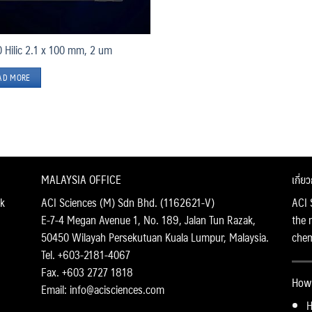
 Hilic 2.1 x 100 mm, 2 um
AD MORE
MALAYSIA OFFICE
เกี่ย
k
ACI Sciences (M) Sdn Bhd. (1162621-V)
ACI 
E-7-4 Megan Avenue 1, No. 189, Jalan Tun Razak,
the 
50450 Wilayah Persekutuan Kuala Lumpur, Malaysia.
chemi
Tel. +603-2181-4067
Fax. +603 2727 1818
How 
Email: info@acisciences.com
H