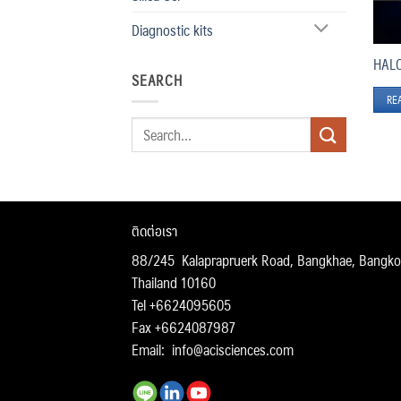
Diagnostic kits
HALO
SEARCH
RE
Search
for:
ติดต่อเรา
88/245 Kalaprapruerk Road, Bangkhae, Bangko
Thailand 10160
Tel +6624095605
Fax +6624087987
Email:
info@acisciences.com