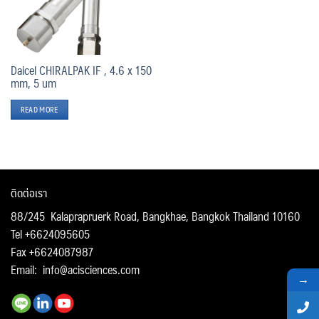
Daicel CHIRALPAK IF , 4.6 x 150
mm, 5 um
READ MORE
ติดต่อเรา
88/245 Kalaprapruerk Road, Bangkhae, Bangkok Thailand 10160
Tel +6624095605
Fax +6624087987
Email:
info@acisciences.com
→