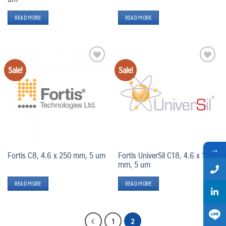
READ MORE
READ MORE
Sale!
Sale!
Add
Add
to
to
wishlist
wishlist
→
Fortis C8, 4.6 x 250 mm, 5 um
Fortis UniverSil C18, 4.6 x 150
mm, 5 um
READ MORE
READ MORE
1
2